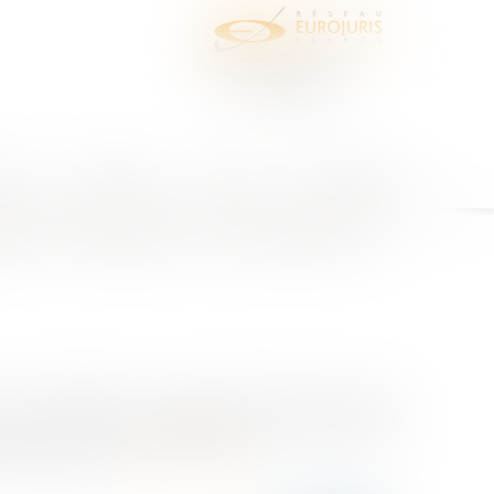
juris
Honoraires
Contact
Espace client
ent immobilier sur la présence
 les obligations à la charge de l’agent immobilier.
lu une promesse synallagmatique de vente de leur
tion d’un prêt....
Lire la suite