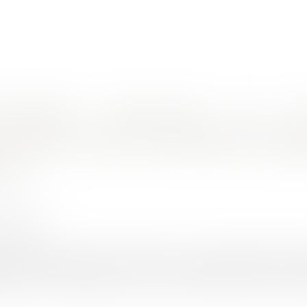
nes d'intervention
Rendez-vous en ligne
Actus
Euro
ent immobilier sur la présence de mérules
obilière : devoir d'information de l'ag
es
A Jean-Luc
1/2020
rojuris.fr
du 14 novembre 2019 n° 18-21.971, la cour de cassation renforce
seing privé en date du 29 juin 2013, des vendeurs ont conc
tion au profit d’acquéreurs sous la condition suspensive d’obten