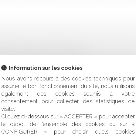
INSCRIT SUR UNE LISTE ÉLECTORALE ?
DES PLASTIQUES À USAGE UNIQUE: UNE NOUVELLE ÉTAPE DA
Information sur les cookies
N DE L'AGENT IMMOBILIER SUR LA PRÉSENCE DE MÉRULES
CHITECTE EN CAS DE MODIFICATION DE PROGRAMME
Nous avons recours à des cookies techniques pour
AUX ADJOINTS LE NÉCESSAIRE RESPECT DU VOLUME HORAIR
assurer le bon fonctionnement du site, nous utilisons
MUNALES : LA QUESTION DES TRANSFERTS DE DOMANIALIT
également des cookies soumis à votre
 : QUEL POINT COMMUN ENTRE LE DOMAINE DE CHAMBORD
consentement pour collecter des statistiques de
ECTORALE DEPUIS LE 1ER SEPTEMBRE 2019 ?
visite.
 (DPE) ERRONÉ : QUELLES SANCTIONS ?
Cliquez ci-dessous sur « ACCEPTER » pour accepter
, MONO-ROUES : UNE ALTERNATIVE DANGEREUSE À LA GR
le dépôt de l'ensemble des cookies ou sur «
ERCICE EFFECTIF D’UNE ACTIVITÉ DANS LA ZONE
CONFIGURER » pour choisir quels cookies
 UN TERRAIN DE FOOTBALL ?