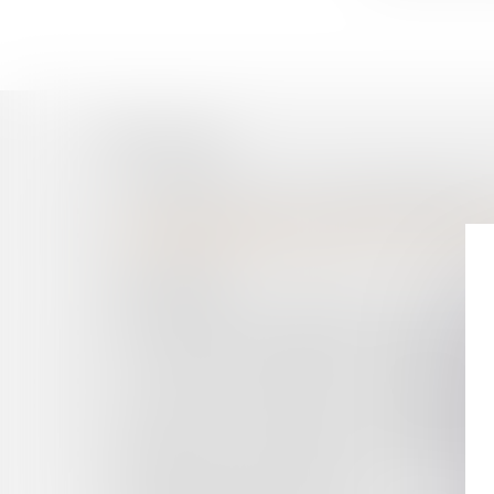
Historique
L'INDEMNISATION DU RISQUE SÉCHERESSE, 
L'INTERPRÉTATION D'UN JUGEMENT DÉFINITIF
VENTE IMMOBILIÈRE ET RÉTRACTATION : COM
LA RÉMUNÉRATION PERÇUE AU TITRE D'UN
FONCTIONNEL
DÉTOURNEMENT DE FONDS PUBLICS : PRÉCIS
RÉFORME DES PROCÉDURES CORRECTRICES DE
LOYER DU BAIL COMMERCIAL RENOUVELÉ ET
L'OCCUPATION DOMANIALE, LES TERRASSES 
LIQUIDATION JUDICIAIRE, BAIL COMMERCIAL
L'ENCLAVE : DANS QUELLES CONDITIONS UN
RÉGIME DE L’ACTION ENTRE COLOTIS : PERS
LES PHARMACIENS DOIVENT EN TOUTE HYPO