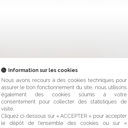
UNE RÉNOVATION PROFONDE DE L'INDEMNISATION DES VIC
MENT NOTIFIER SA VOLONTÉ DE SE RÉTRACTER ?
 CONGÉ SPÉCIAL S'ENTEND DE LA RÉMUNÉRATION NETTE
Information sur les cookies
IONS SUR LE CUMUL D’INFRACTION ET LA NOTION DE REMI
Nous avons recours à des cookies techniques pour
 LA CNIL VERS UNE ACTION RÉPRESSIVE SIMPLIFIÉE
assurer le bon fonctionnement du site, nous utilisons
 FAITS POSTÉRIEURS
également des cookies soumis à votre
DE CAFÉ ET LE DROIT DE LA CONCURRENCE
consentement pour collecter des statistiques de
 ET DROIT DE PRÉEMPTION DU LOCATAIRE
visite.
E SERVITUDE DE PASSAGE PEUT-ÊTRE CRÉÉE ?
Cliquez ci-dessous sur « ACCEPTER » pour accepter
ONNELLE OU RÉELLE ?
le dépôt de l'ensemble des cookies ou sur «
THÈSE, VEILLER AU RESPECT DE LEURS OBLIGATIONS DÉ