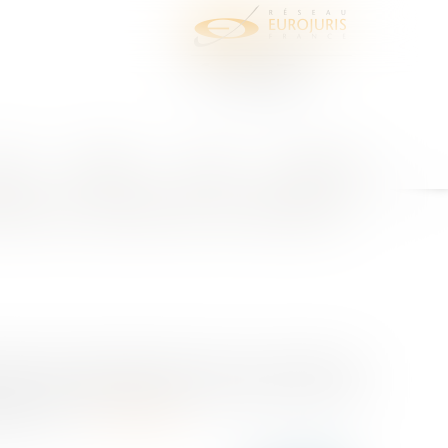
juris
Honoraires
Contact
Espace client
fier sa volonté de se rétracter
raduite en règles juridiques dans tous domaines. Et
bien la vente d’immeuble. L’un des moyens de cette
age sur so...
Lire la suite