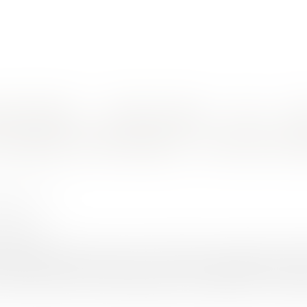
nes d'intervention
Rendez-vous en ligne
Actus
Euro
er sa volonté de se rétracter ?
obilière et rétractation : comment noti
ANSAL Alain
6/2022
rojuris.fr
u consommateur est un désir constant de la société qui s’est t
particulièrement sensible dans un pays de propriétaires c’est 
re la nécessité d’un acte authentique censé apporter tout éclair