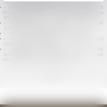
PEUT COÛTER TRÈS CHER
RÉVOCATION D’UN GÉRANT DE SARL : COMPÉTENCE
EXCLUSIVE DU TRIBUNAL DE COMMERCE MÊME EN CAS
D’ACTIVITÉ CIVILE
RÉSEAUX DE SOINS : LA LIBERTÉ SYNDICALE NE
JUSTIFIE PAS L’APPEL AU BOYCOTT
FABRICANT ET RESPONSABILITÉ DÉCENNALE
PAS DE SUSPENSION DE LA PRESCRIPTION DES
CRÉANCES ENTRE CONCUBINS
ASSEMBLÉE GÉNÉRALE DE SARL : UNE
AUGMENTATION DE CAPITAL ADOPTÉE À UNE
MAJORITÉ DE 60% DES VOIX EST NULLE
<<
<
...
2
3
4
5
6
7
8
...
>
>>