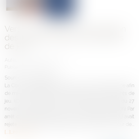
Vers une meilleure indemnisation
des sportifs victimes d'accidents
de jeu ?
Auteur : MICHELOT Nicolas
Publié le :
28/11/2025
Source :
www.eurojuris.fr
La Cour de cassation continue son œuvre prétorienne afin
de mieux indemniser les sportifs victimes d'accidents de
jeu. (Cour de Cassation 2ème chambre civile, arrêt du 27
novembre 2025, pourvoi 24-12.045, publié au bulletin) Par
arrêt du 19 décembre 2023, la Cour d'Appel de PAU avait
rejeté la demande indemnitaire de notre client, joueur de...
Lire la suite