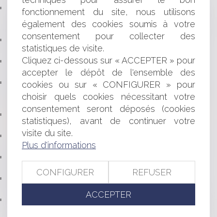
CONDAMNATION DE LA FRANCE PAR LA COUR
fonctionnement du site, nous utilisons
EUROPÉENNE DES DROITS DE L’HOMME DANS UNE
également des cookies soumis à votre
AFFAIRE DE VIOL
consentement pour collecter des
BAIL COMMERCIAL : LA FIN DE LA CONFISCATION
statistiques de visite.
AUTOMATIQUE DU DÉPÔT DE GARANTIE
Cliquez ci-dessous sur « ACCEPTER » pour
AI ACT : QUELS CHANGEMENTS POUR LES
ENTREPRISES ?
accepter le dépôt de l'ensemble des
VALIDITÉ DU MANDAT D’AGENT IMMOBILIER :
cookies ou sur « CONFIGURER » pour
ABSENCE D’UNE MENTION OBLIGATOIRE ET EFFET DE
choisir quels cookies nécessitant votre
LA LIMITATION DANS LE TEMPS
consentement seront déposés (cookies
VERS UNE MEILLEURE INDEMNISATION DES SPORTIFS
statistiques), avant de continuer votre
VICTIMES D'ACCIDENTS DE JEU ?
visite du site.
VIDÉO : EN FAIT DE MEUBLES POSSESSION VAUT
Plus d'informations
TITRE
PACS : LA COUR DE CASSATION CONFIRME LA
PRÉSOMPTION D’INDIVISION
CONFIGURER
REFUSER
PROTECTION DU CONSOMMATEUR DE CRÉDIT :
POINT DE DÉPART DE LA PRESCRIPTION
ACCEPTER
CONTRÔLE DE L’ASSURANCE MALADIE DES
INFIRMIERS : COMMENT UN MAUVAIS CODAGE NGAP