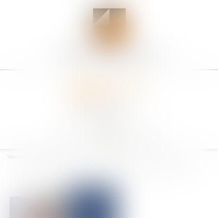
Ouvrir
le
Vous êtes ici :
Accueil
menu
Vers une meilleure indemnisation des sportifs victimes d'accidents de jeu ?