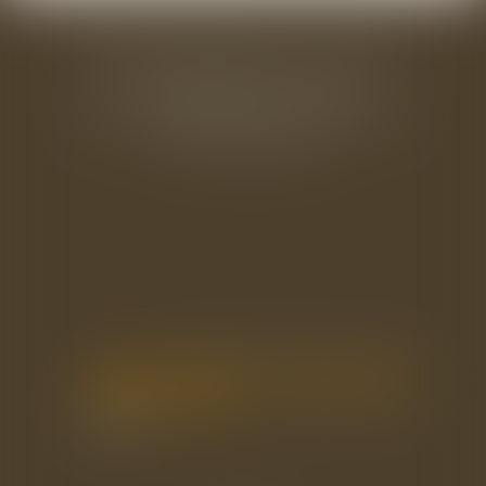
BAUDRY-MESNIL-BAILLY AVOCATS
33 rue de l'Alma - BP 542
50100 CHERBOURG EN COTENTIN
Tél : 02 33 22 26 20