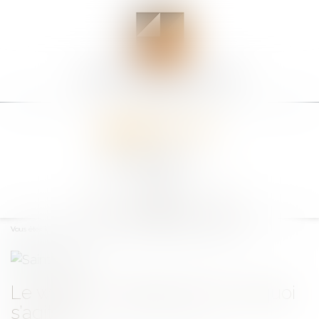
Ouvrir
le
Vous êtes ici :
Accueil
Le whisky : juridiquement, de quoi s’agit-il ?
menu
Le whisky : juridiquement, de quoi
s’agit-il ?