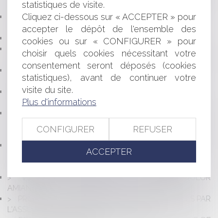
statistiques de visite.
D’URBANISME
Cliquez ci-dessous sur « ACCEPTER » pour
ABSENCE D'ENCLAVE ET EXERCICE D'UNE
TOLÉRANCE DE PASSAGE
accepter le dépôt de l'ensemble des
LE WHISKY : JURIDIQUEMENT, DE QUOI S’AGIT-IL ?
cookies ou sur « CONFIGURER » pour
RÉGIME INDEMNITAIRE DU SOUS-TRAITANT PRIVÉ DE
choisir quels cookies nécessitant votre
CAUTIONNEMENT ET QUELQUES RAPPELS ESSENTIELS
consentement seront déposés (cookies
SUR LA CONDITION D'APPLICATION DE LA
statistiques), avant de continuer votre
RESPONSABILITÉ IN SOLIDUM
visite du site.
RESPONSABILITÉ CIVILE PROFESSIONNELLE : PAS DE
Plus d'informations
SUBSIDIAIRE POUR L’AUXILIAIRE !
L'ANNULATION AUTOMATIQUE DU PERMIS DE
CONDUIRE : CETTE PEINE EST-ELLE RÉELLEMENT
CONFIGURER
REFUSER
AUTOMATIQUE ?
CONGÉ AVEC OFFRE DE RENOUVELLEMENT À DES
ACCEPTER
CONDITIONS DIFFÉRENTES DU BAIL EXPIRÉ : LA
RÉVOLUTION !
VENTE : RESPONSABILITÉ DU DIAGNOSTIQUEUR
AMIANTE
PRISE EN CHARGE DES PRÉJUDICES IMMATÉRIELS PAR
L'ASSUREUR RC DÉCENNALE, OUI ... MAIS