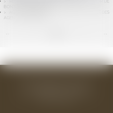
RESPONSABILITÉ DES DIAGNOSTIQUEURS, AVOIR DE
BON YEUX NE SUFFIT PAS ...
AGENTS IMMOBILIERS : APPLICATION DU STATUT DES
AGENTS COMMERCIAUX
<<
<
...
22
23
24
25
26
27
28
...
>
>>
BAUDRY-MESNIL-BAILLY AVOCATS
33 rue de l'Alma - BP 542
50100 CHERBOURG EN COTENTIN
Tél : 02 33 22 26 20