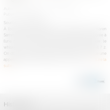
Auteurs : MEUNIER Flavien, SAMMIER Karen
Publié le :
15/03/2024
Source :
www.eurojuris.fr
À l’occasion de la Saint Patrick, Flavien Meunier et Karen
Sammier proposent une Foire aux Questions consacrée à
l’une des boissons phares de la célèbre fête irlandaise : le
whisky ! 1. Le whisky : juridiquement, de quoi s’agit-il ? 2.
On dit whisky ou whiskey ? 3. « Single malt » : est-ce une
appellation purement marketing ? 4. Est-ce que...
Lire la
suite
Historique