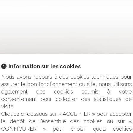
E SARL : L’ASSOCIÉ PEUT OBTENIR UNE PROVISION EN RÉ
DÉCISION ÉCRITE PEUT COÛTER TRÈS CHER
NTATION DE CAPITAL ADOPTÉE À UNE MAJORITÉ DE 60% DE
Information sur les cookies
JORITÉ : QUI METTRE EN CAUSE POUR DEMANDER LA NULLIT
ONALE : LE SIÈGE RÉEL D’UNE SOCIÉTÉ CRÉÉE DE FAIT DÉT
Nous avons recours à des cookies techniques pour
-ELLE REMBOURSER LE COMPTE COURANT ?
assurer le bon fonctionnement du site, nous utilisons
NTS DE SOCIÉTÉ : DU NOUVEAU AVEC LE DÉCRET DU 22 AOÛT
également des cookies soumis à votre
CE ET DES SOCIÉTÉS : COMMENT ÉVITER L’IMPASSE ET RÉI
consentement pour collecter des statistiques de
STATUTAIRES ET ENGAGEMENTS PERSONNELS EXTRA-STATUT
visite.
E DE LA PRÉSOMPTION LÉGALE DE L’ADRESSE DÉCLARÉE AU 
Cliquez ci-dessous sur « ACCEPTER » pour accepter
 ASSOCIÉS
le dépôt de l'ensemble des cookies ou sur «
S : L’EXPERT DÉTIENT SEUL LE POUVOIR DE FIXER LA VALE
CONFIGURER » pour choisir quels cookies
ISSOUDRE ? CE QUE DIT LA LOI ET CE QUE VOUS DEVEZ FAI