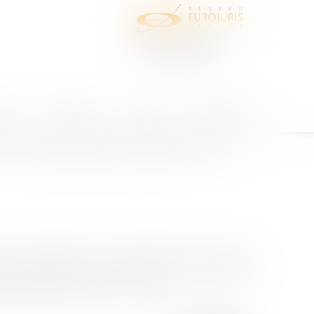
juris
Honoraires
Contact
Espace client
tenir une provision en référé
 l’associé peut obtenir une
par les statuts ni par une décision des associés,
ent contestable. Elle rappelle aussi qu’en référé,
ervatoires ou de...
Lire la suite