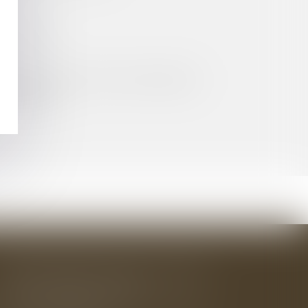
ÉQUIVOQUE
CIÉTÉ D’AVOCATS PEUT ÊTRE INTERDITE
 UN EXPERT
BAUDRY-MESNIL-BAILLY AVOCATS
33 rue de l'Alma - BP 542
50100 CHERBOURG EN COTENTIN