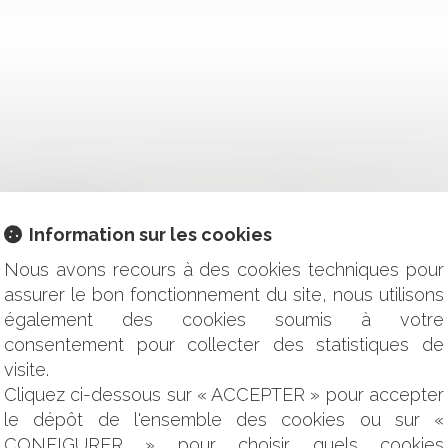
T CONSTITUTIVE D'UN PRÉJUDICE INDEMNISABLE CERTAIN
SER LES TRAVAUX
Information sur les cookies
TÉ DE L'ASSISTANT À MAITRISE D'OUVRAGE (AMO)
TION AU TITRE DE L'ACTIVITÉ EXERCÉE, UN RAPPEL NÉCESS
Nous avons recours à des cookies techniques pour
NCE LE CONSTRUCTEUR NE RÉPOND PAS DU FAIT DOMMAGEA
assurer le bon fonctionnement du site, nous utilisons
T IMMOBILIER
également des cookies soumis à votre
UX
consentement pour collecter des statistiques de
ANS AUTORISATION DU BAILLEUR
ION
visite.
NTERMÉDIAIRE AIRBNB
Cliquez ci-dessous sur « ACCEPTER » pour accepter
 DÉPART DE L’ACTION ENTRE CONSTRUCTEURS
le dépôt de l'ensemble des cookies ou sur «
A PRESCRIPTION BIENNALE CONFIRMÉE PAR LA COUR DE CA
CONFIGURER » pour choisir quels cookies