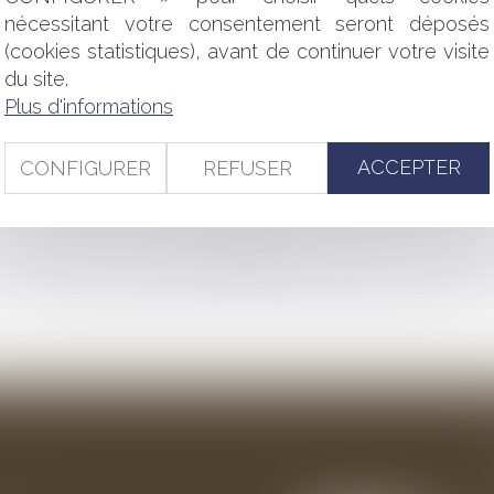
RÉPUTÉE NON ÉCRITE EN SON ENTIER
nécessitant votre consentement seront déposés
'INDEXATION DES LOYERS : LA COUR DE CASSATION RÉSIST
(cookies statistiques), avant de continuer votre visite
ISE EN SÉCURITÉ
du site.
ON DE FONDS DE COMMERCE
CRITE PARTIELLE
Plus d'informations
E SUR LE RENOUVELLEMENT ET SES MODALITÉS
 CONSTRUCTION ET DE L'ASSURANCE CONSTRUCTION
ACCEPTER
CONFIGURER
REFUSER
 DÉCENNALE : QUAND LA NOTION D’OUVRAGE L’EMPORTE
<<
<
...
4
5
6
7
8
9
10
...
>
>>