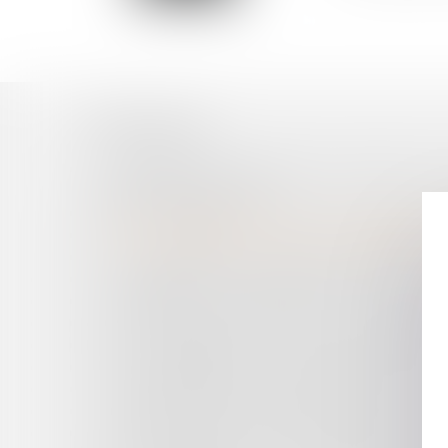
Historique
L'ABSENCE DE GARANTIE DE LIVRAISON ES
MAISONS INDIVIDUELLES
BAIL COMMERCIAL ET OBLIGATION DE RÉALI
QUELQUES PRÉCISIONS SUR LA RESPONSABILI
BAIL COMMERCIAL ET DÉFAUT D'IMMATRICULA
EN L'ABSENCE DE CONTRAT DE SOUS-TRAITA
L’AMIANTE ET LA RESPONSABILITÉ DE L’AGEN
BAUX DÉROGATOIRES ET BAUX COMMERCIA
BAIL COMMERCIAL ET TRAVAUX RÉALISÉS S
BAIL COMMERCIAL ET DANGER DE L'EXPULS
AGENT IMMOBILIER : PAS D’AMENDE POUR L’I
CONSTRUCTION : PRESCRIPTION : POINT DE
REQUALIFICATION EN BAIL COMMERCIAL : L