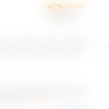
juris
Honoraires
Contact
Espace client
rage (AMO)
ssistant à maitrise d'ouvrage
13 avril 2023 (Cass, 3ème civ, 13 avril 2023, n° 22-
il apporte un certain nombre de précisions sur la
es décisions...
Lire la suite