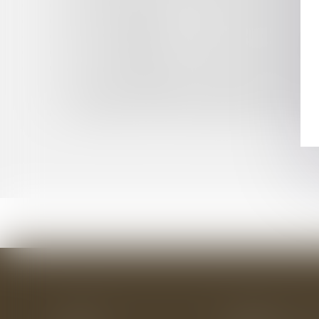
BAIL COMMERCIAL : CLAUSE D'INDEXATION 
BAIL COMMERCIAL, NULLITÉ DE LA CLAUSE D
BAIL COMMERCIAL : HÔTEL ET TRAVAUX DE M
BAIL COMMERCIAL, LIQUIDATION ET CESSI
CLAUSE D'INDEXATION ET RÉPUTATION NON É
BAIL COMMERCIAL ET ACCORD DU LOCATAIR
REVUE DE JURISPRUDENCE EN DROIT DE LA
PANNEAUX PHOTOVOLTAÏQUES ET GARANTIE
Accueil
Le cabinet