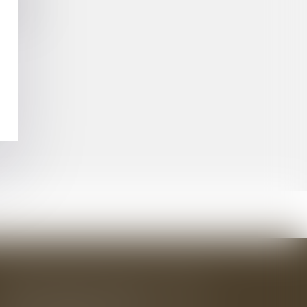
E FERME
BAUDRY-MESNIL-BAILLY AVOCATS
33 rue de l'Alma - BP 542