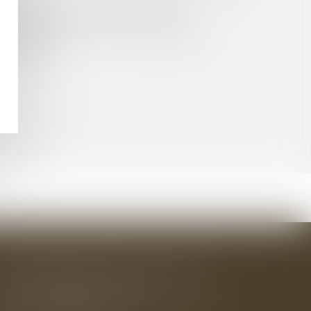
ONS AMOUREUSES SALARIÉ/CLIENT ?
CATIVE À L'AUNE DU DROIT EUROPÉEN
EMBRE 2023
BAUDRY-MESNIL-BAILLY AVOCATS
33 rue de l'Alma - BP 542
50100 CHERBOURG EN COTENTIN