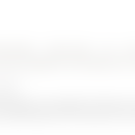
nes d'intervention
Rendez-vous en ligne
Actus
Euro
Quelles sont les obligations de l'employeur en cas de fortes chaleurs ?
ont les obligations de l'employeur en 
ARO François
8/2023
rojuris.fr
e fortes chaleurs et plus généralement d’intempéries du fait
ous adapter.Dans ce cadre l’entreprise est comme dans de nom
privilégié de l’adaptation qui nous est demandée à tous. Se tr