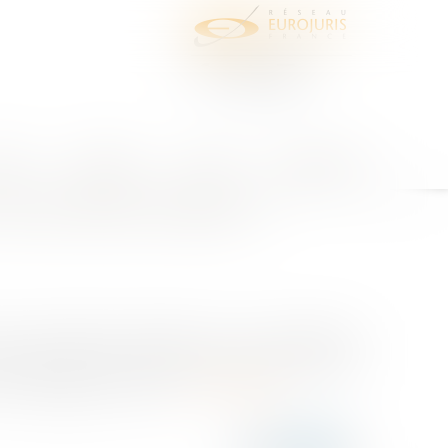
juris
Honoraires
Contact
Espace client
cas de fortes chaleurs ?
 du changement climatique, vont se multiplier et
breux cas qui touchent la société toute entière,
ouve engagée sur un pla...
Lire la suite