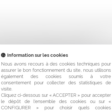
 SALARIÉ QUI L’A RESPECTÉE PEUT OBTENIR RÉPARATION
IÉ SE HEURTE À SON OBLIGATION DE LOYAUTÉ
VAIL : COMPARAISON JURIDIQUE ENTRE LA FRANCE, L'ALL
IF VERS L’EFFECTIVITÉ DU PRINCIPE D’ÉGALITÉ SALARIALE E
Information sur les cookies
OTECTION DES TRAVAILLEURS FACE AUX RISQUES LIÉS À 
Nous avons recours à des cookies techniques pour
UT-IL FAIRE TRAVAILLER SES SALARIÉS LES JOURS FÉRIÉS
assurer le bon fonctionnement du site, nous utilisons
AUX EN DROIT DU TRAVAIL
également des cookies soumis à votre
E DÉTERMINÉE (CDD) PENDANT LA PÉRIODE D’ESSAI PAR LE
consentement pour collecter des statistiques de
RE REQUALIFIÉES EN CDI À L’ÉGARD D’UNE ENTREPRISE UTILI
visite.
DE NOUVELLES OBLIGATIONS
Cliquez ci-dessous sur « ACCEPTER » pour accepter
IVÉE D’EFFET EN CAS DE RETARD DE L’EMPLOYEUR DANS L
le dépôt de l'ensemble des cookies ou sur «
LAUSE DE NON-CONCURRENCE EMPORTE LA PERTE DÉFINITIV
CONFIGURER » pour choisir quels cookies