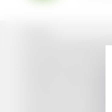
Historique
L'INTÉGRATION DE NOUVELLES COMMUNES F
LA ZONE DES 50 PAS GÉOMÉTRIQUES FACE À
NÉONICOTINOÏDES : LE CONSEIL D’ÉTAT AN
UN VILLAGE LITTORAL SANS LIEU DE VIE ?
ÉOLIEN ET DOMAINE PUBLIC : MODALITÉS 
ENVIRONNEMENT ET URBANISME : LE ZÉRO AR
INTERDICTION DES TERRASSES CHAUFFÉES S
LA PROTECTION DU DOMAINE PUBLIC MARITIM
L'INDEMNISATION DU RISQUE SÉCHERESSE, 
LE RECUL DU TRAIT DE CÔTE : LES APPORTS D
LA MODERNISATION DU RÉSEAU DES CHAMB
LES COLLECTIVITÉS LOCALES ET L'INDEMNI
TRANQUILLITÉ PUBLIQUE ET POUVOIRS DU M