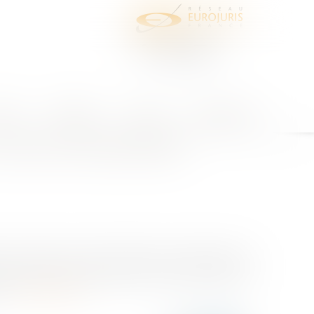
juris
Honoraires
Contact
Espace client
bligés de bonne foi
 avis du Conseil d’Etat
 de la fraude aux CEE à l’égard de sociétés tierces,
oit nouvelle se posant dans de nombreux litiges en
...
Lire la suite