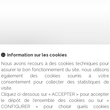
ACE À L’ÉROSION DU LITTORAL
 L’ÉROSION CÔTIÈRE
NULE LES DÉROGATIONS PROVISOIRES ACCORDÉES POUR LEU
Information sur les cookies
DE CONTESTATION D'UNE CONVENTION D'OCCUPATION DU D
Nous avons recours à des cookies techniques pour
TIFICIALISATION NETTE RALENTIT
assurer le bon fonctionnement du site, nous utilisons
UR LE DOMAINE PUBLIC
également des cookies soumis à votre
E : L'INTERVENTION INDISPENSABLE DU JUGE
consentement pour collecter des statistiques de
UNE RÉNOVATION PROFONDE DE L'INDEMNISATION DES VIC
visite.
E LA LOI CLIMAT ET RÉSILIENCE
Cliquez ci-dessous sur « ACCEPTER » pour accepter
RES D'AGRICULTURE
le dépôt de l'ensemble des cookies ou sur «
SATION DES ÉVÉNEMENTS CLIMATIQUES GRAVES
CONFIGURER » pour choisir quels cookies
AIRE