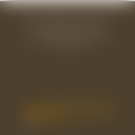
BAUDRY-MESNIL-BAILLY AVOCATS
33 rue de l'Alma - BP 542
50100 CHERBOURG EN COTENTIN
Tél : 02 33 22 26 20