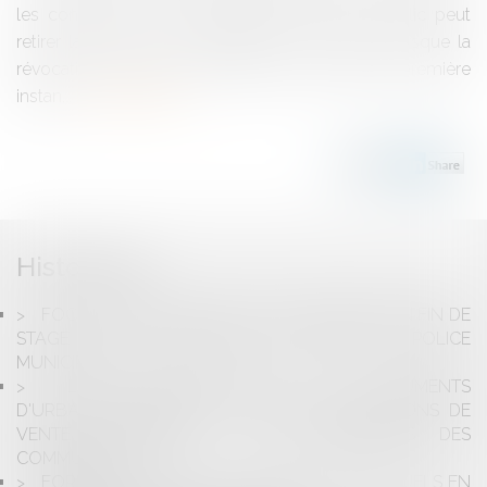
les conditions dans lesquelles l’employeur public peut
retirer la décision de réintégration d’un agent lorsque la
révocation qui avait été annulée par le juge de première
instan...
Lire la suite
Historique
FOCUS SUR LE REFUS DE TITULARISATION EN FIN DE
STAGE : LE CAS SPÉCIFIQUE DES AGENTS DE POLICE
MUNICIPALE
LA COMMUNICATION DES DOCUMENTS
D'URBANISME DANS LE CADRE DES OPÉRATIONS DE
VENTE IMMOBILIÈRE : LES OBLIGATIONS DES
COMMUNES
FORMATION DES ÉLUS : LES DROITS INDIVIDUELS EN