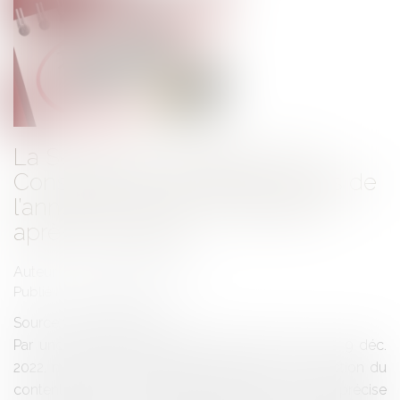
La Section du contentieux du
Conseil d’État précise les suites de
l’annulation d’une réintégration
après révocation
Auteur : GOASDOUÉ Mélissa
Publié le :
01/02/2023
Source :
www.eurojuris.fr
Par une décision du 9 décembre 2022 (CE, sect., 9 déc.
2022, n° 451500), publiée au recueil Lebon, la Section du
contentieux du Conseil d’Etat statuant en référé précise