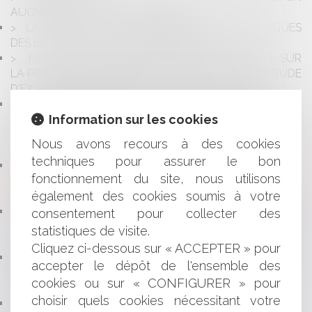
AUGMENTATION DE 100 € EN 2023
LA MISE EN PLACE DES RÉFÉRENTS DÉONTOLOGUES
DES ÉLUS LOCAUX À COMPTER DU 1ER JUIN 2023
FONCTION PUBLIQUE TERRITORIALE : FOCUS SUR
LA PROMOTION INTERNE PAR VOIE DE LISTE D'APTITUDE
D'EXAMEN PROFESSIONNEL DE LA CATÉGORIE A
AUGMENTATION DE L'INDEMNITÉ FORFAITAIRE DE
Information sur les cookies
TÉLÉTRAVAIL À PARTIR DU 1ER JANVIER 2023 : QUELS
SONT LES AGENTS CONCERNÉS ET DANS QUELLES
Nous avons recours à des cookies
CONDITIONS ?
techniques pour assurer le bon
LA SECTION DU CONTENTIEUX DU CONSEIL D’ÉTAT
fonctionnement du site, nous utilisons
PRÉCISE LES SUITES DE L’ANNULATION D’UNE
également des cookies soumis à votre
RÉINTÉGRATION APRÈS RÉVOCATION
L’EXCLUSION DE CERTAINS AGENTS DU BÉNÉFICE
consentement pour collecter des
D’UNE PRIME PEUT MÉCONNAÎTRE LE PRINCIPE
statistiques de visite.
D’ÉGALITÉ
Cliquez ci-dessous sur « ACCEPTER » pour
DÉMISSION D'OFFICE D'UN CONSEILLER MUNICIPAL :
accepter le dépôt de l'ensemble des
L'APPRÉCIATION DU MOTIF DE L'ÉTAT DE SANTÉ
cookies ou sur « CONFIGURER » pour
POUVANT CONSTITUER UNE EXCUSE VALABLE
choisir quels cookies nécessitant votre
LE MAIRE EST TENU DE CONVOQUER AU MOINS UN