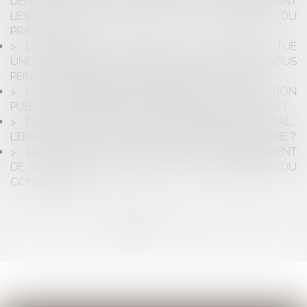
DENTISTES DOIT MOTIVER SA DÉCISION EN PRÉCISANT
LES ANOMALIES RELEVÉES À L'ENCONTRE DU
PRATICIEN
LA PRÉSIDENCE D'UN BUREAU DE VOTE CONSTITUE
UNE OBLIGATION QU'UN ÉLU DOIT REMPLIR SOUS
PEINE D'ÊTRE DÉCLARÉ DÉMISSIONNAIRE D'OFFICE
LE TOUT PREMIER CODE GÉNÉRAL DE LA FONCTION
PUBLIQUE EST ENTRÉ EN VIGUEUR LE 1ER MARS 2022 !
DÉNONCIATION DE FAITS DE HARCÈLEMENT MORAL :
L’EMPLOYEUR PEUT-IL SANCTIONNER L’AGENT VICTIME ?
PASSAGE D’UN AGENT EN CDI SUR LE FONDEMENT
DE LA LOI DU 12 MARS 2012 : LES PRÉCISIONS DU
CONSEIL D’ÉTAT
<<
<
1
2
3
4
5
6
7
>
>>