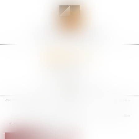
Ouvrir
le
Vous êtes ici :
Accueil
Collectivités
Services publics
menu
Fonction publique / Personnel administratif
La Section du contentieux du Conseil d’État précise les suites de l’annulation
d’une réintégration après révocation