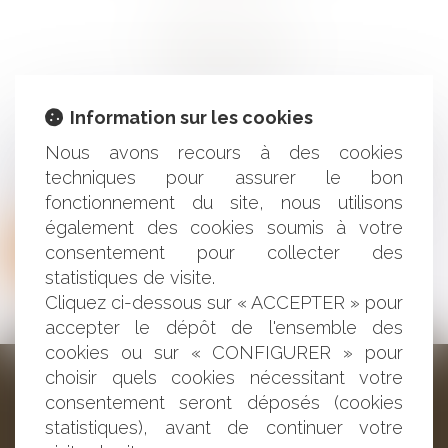
Erreur 404
Information sur les cookies
La page demandée n'existe pas ou a changé
Nous avons recours à des cookies
d'adresse.
techniques pour assurer le bon
Veuillez utiliser le menu ou le bouton ci-dessous :
fonctionnement du site, nous utilisons
également des cookies soumis à votre
Retour à l'accueil
consentement pour collecter des
statistiques de visite.
Cliquez ci-dessous sur « ACCEPTER » pour
accepter le dépôt de l'ensemble des
cookies ou sur « CONFIGURER » pour
choisir quels cookies nécessitant votre
consentement seront déposés (cookies
BAUDRY-MESNIL-BAILLY AVOCATS
statistiques), avant de continuer votre
33 rue de l'Alma - BP 542