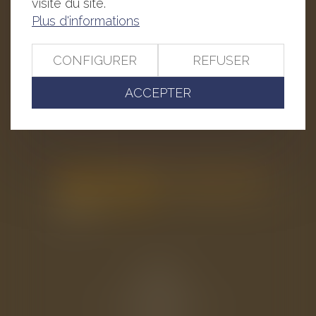
visite du site.
50100 CHERBOURG EN COTENTIN
Plus d'informations
Tél : 02 33 22 26 20
CONFIGURER
REFUSER
ACCEPTER
Accueil
Le cabinet
L'équipe
Les domaines d'intervention