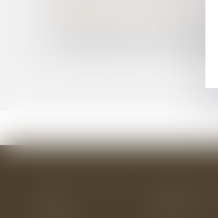
LE DÉLICIEUX DÉLIT DE CONCUSSION
ABSENTÉISME D’UN CONSEILLER MUNICIPAL : 
MORALISATION DE LA VIE PUBLIQUE : PUBLI
CONSEILLER INTÉRESSÉ : VIGILANCE EXTRÊM
SUR LES DÉCLARATIONS DE PATRIMOINE DES 
LA RÉMUNÉRATION DES ÉLUS ET DU PERSONNE
Accueil
Le cabinet
L'équipe
Les domaines d'interv
Actus
Eurojuris