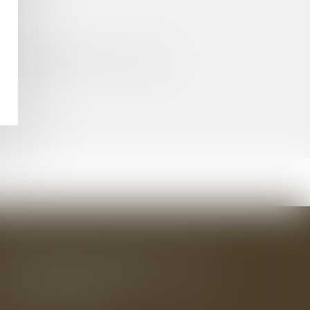
QUE
NCE N'EST RIEN SANS LA CLARTÉ
BAUDRY-MESNIL-BAILLY AVOCATS
33 rue de l'Alma - BP 542
50100 CHERBOURG EN COTENTIN
Tél : 02 33 22 26 20