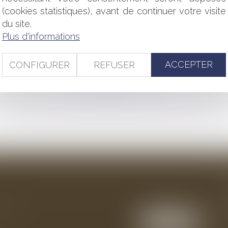
(cookies statistiques), avant de continuer votre visite
QUE FAIRE ?
CATION DE LA LOI POUR LA CONFIANCE DANS LA VIE POLITI
du site.
E
Plus d'informations
CANDIDATS À L’ÉLECTION PRÉSIDENTIELLE - LA TRANSPARE
L POLITIQUE : ÉTAT DES LIEUX, QUELLES RÉFORMES ?
ACCEPTER
CONFIGURER
REFUSER
<<
<
1
2
>
>>
ention