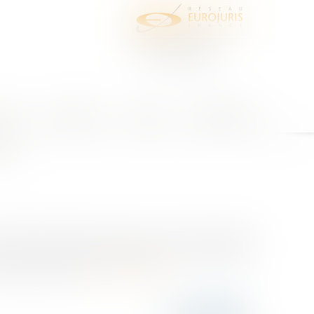
juris
Honoraires
Contact
Espace client
e ?
seiller municipal aux séances du conseil municipal
es communes prévoyait l’hypothèse d’une démission
essives aux séan...
Lire la suite