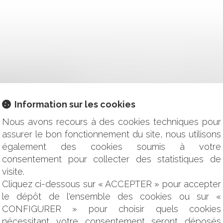
TANT CRÉATION D'UN STATUT DE L'ÉLU LOCAL : CLARIFICAT
LIT DE FAVORITISME
RESSÉ
IONS SUR LE CUMUL D’INFRACTION ET LA NOTION DE REMI
Information sur les cookies
E DES ENFANTS DE LA COMMUNE SOUMIS À L'OBLIGATION SC
Nous avons recours à des cookies techniques pour
R AVEC UN SIMPLE LIEN HYPERTEXTE ?
assurer le bon fonctionnement du site, nous utilisons
E PARAÎTRE !
également des cookies soumis à votre
MUNICIPALES ?
 PÉNALE DES AUTORITÉS LOCALES DANS LA LOI PROROGEANT
consentement pour collecter des statistiques de
PONSABILITÉ PÉNALE POUR LES ÉLUS ?
visite.
ON DE LA COMMUNICATION AUPRÈS DE LA PRESSE QUOTIDIE
Cliquez ci-dessous sur « ACCEPTER » pour accepter
ECTORALE DEPUIS LE 1ER SEPTEMBRE 2019 ?
le dépôt de l'ensemble des cookies ou sur «
OMAN POLANSKI ET POUVOIR DE POLICE ADMINISTRATIVE 
CONFIGURER » pour choisir quels cookies
 ATTENTION À VÉRIFIER LES POUVOIRS DU MAIRE SIGNATA
nécessitant votre consentement seront déposés