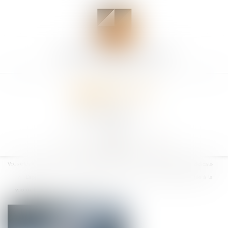
Ouvrir
le
Vous êtes ici :
Accueil
Particuliers
Santé
Responsabilité médicale
menu
L'appréciation par le juge disciplinaire d'une position de principe hostile à la
vaccination