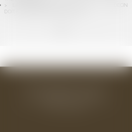
LA PLAINTE DISCIPLINAIRE CONTRE UN MÉDECIN
DOIT ÊTRE SIGNÉE PAR SON AUTEUR
<<
<
1
2
3
4
>
>>
BAUDRY-MESNIL-BAILLY AVOCATS
33 rue de l'Alma - BP 542
50100 CHERBOURG EN COTENTIN
Tél : 02 33 22 26 20