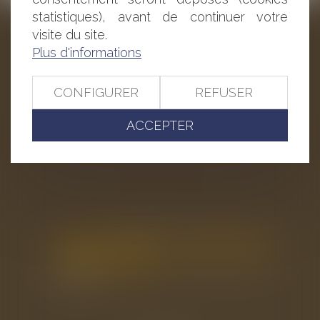
statistiques), avant de continuer votre
BAUDRY-MESNIL-BAILLY AVOCATS
visite du site.
Plus d'informations
33 rue de l'Alma - BP 542
50100 CHERBOURG EN COTENTIN
Tél : 02 33 22 26 20
CONFIGURER
REFUSER
ACCEPTER