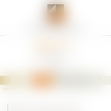
Ouvrir
le
menu
Vous êtes ici :
Les domaines d'intervention
Droit bancaire et voies d’exécution
DROIT BANCAIRE ET