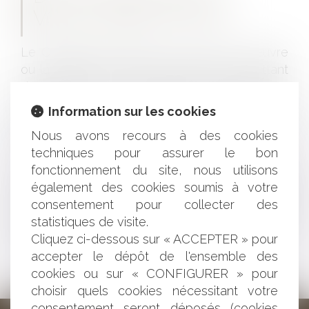
VOIES D’EXÉCUTION
Le Cabinet intervient pour la mise en œuvre
ou la défense contre toute action permettant
de recouvrer ou de contester une créance,
d’actionner une caution, de prendre des
Information sur les cookies
garanties, mais aussi pour les négociations
Nous avons recours à des cookies
avec la Banque.
techniques pour assurer le bon
fonctionnement du site, nous utilisons
Le cabinet vous assiste pour le suivi des
également des cookies soumis à votre
exécutions des décisions de justice, comme
consentement pour collecter des
pour toute procédure devant le Juge de
statistiques de visite.
l’exécution, y compris pour les questions liées
Cliquez ci-dessous sur « ACCEPTER » pour
au surendettement des particuliers.
accepter le dépôt de l'ensemble des
cookies ou sur « CONFIGURER » pour
choisir quels cookies nécessitant votre
consentement seront déposés (cookies