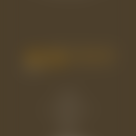
Accueil
Le cabinet
L'équipe
Les domaines d'intervention
Actus
Eurojuris
Honoraires
Contact