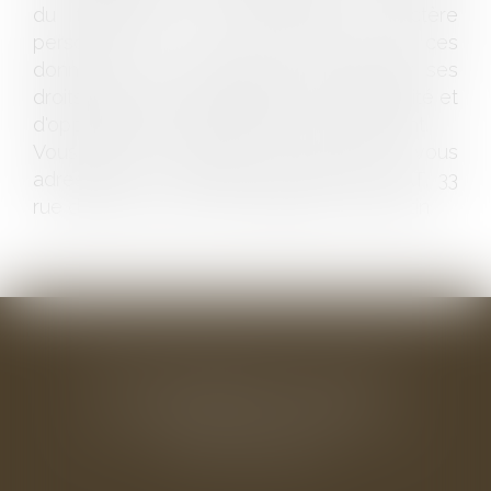
du traitement des données à caractère
personnel et à la libre circulation de ces
données, toute personne peut exercer ses
droits d'accès, de rectification, de portabilité et
d'opposition des informations la concernant.
Vous pouvez exercer vos droits en vous
adressant à : THOMAS BAUDRY AVOCAT, 33
rue de l'Alma, 50100 Cherbourg en Cotentin
BAUDRY-MESNIL-BAILLY AVOCATS
33 rue de l'Alma - BP 542
50100 CHERBOURG EN COTENTIN
Tél : 02 33 22 26 20