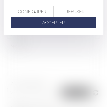
Tél
CONFIGURER
REFUSER
ACCEPTER
Objet
Message
Code de vérification
Utilisation des données