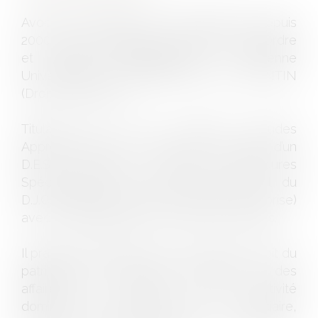
Avocat au Barreau de CHERBOURG depuis
2000, Ancien Bâtonnier (2010-2011) de l’Ordre
et chargé d’enseignement à l’antenne
Universitaire de CHERBOURG EN COTENTIN
(Droit des Affaires),
Titulaire d’un D.E.A. (Diplôme d’Etudes
Approfondies) en Droit Privé Général, d’un
D.E.S.S. (Diplôme d’Etudes Supérieures
Spécialisées) en Droit des Affaires, et du
D.J.C.E. (Diplôme Juriste Conseil en Entreprise)
avec la spécialisation en Droit des Contrats.
Il pratique régulièrement le Conseil (en droit du
patrimoine, en droit de l’entreprise et des
affaires par exemple), et son activité
dominante est tournée vers le Judiciaire,