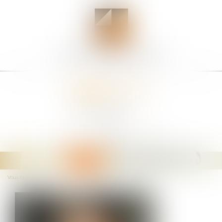
Ouvrir
le
menu
Vous êtes ici :
L'équipe
Thomas BAUDRY