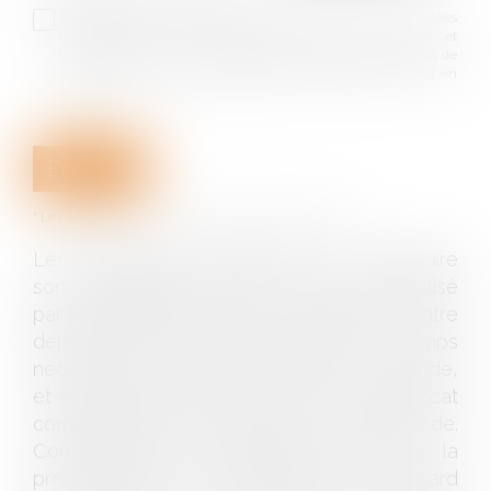
J'accepte que les informations saisies soient traitées
informatiquement par BAUDRY-MESNIL-BAILLY AVOCATS et
l'hébergeur du présent site dans le cadre de ma demande et de
la relation avec BAUDRY-MESNIL-BAILLY AVOCATS qui peut en
découler.
Envoyer
* Les champs suivis d'un astérisque sont obligatoires.
Les informations recueillies sur ce formulaire
sont enregistrées dans un fichier informatisé
par le cabinet permettant de répondre à votre
demande. Elles sont conservées le temps
nécessaire au traitement de votre demande,
et sont destinées à être transmises à l'avocat
compétent pour répondre à votre demande.
Conformément au Règlement relatif à la
protection des personnes physiques à l'égard