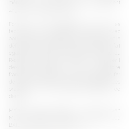
même si ces deux domaines apparaissent
largement interdépendants.
Formé en droit collaboratif et dans les
techniques de négociation raisonnée, avec
pour seul but la satisfaction de ses Clients et la
défense de leurs droits, Thomas BAUDRY fait
également parti de l’association d’Avocats du
Réseau EUROJURIS FRANCE, regroupant
d’excellents Cabinets sur tout le territoire
français et européen, et qui est le véritable fer
de lance de l’innovation et de l’anticipation des
pratiques et des techniques juridiques de
demain.
Maître Thomas BAUDRY est associé avec
Maître Amandine MESNIL et Maître Léa
BAILLY depuis le 1er janvier 2023.