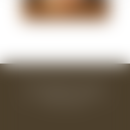
Laurence FEREY ROSETTE
Avocat partenaire
Voir le détail
Contacter
BAUDRY-MESNIL-BAILLY AVOCATS
33 rue de l'Alma - BP 542
50100 CHERBOURG EN COTENTIN
Tél : 02 33 22 26 20