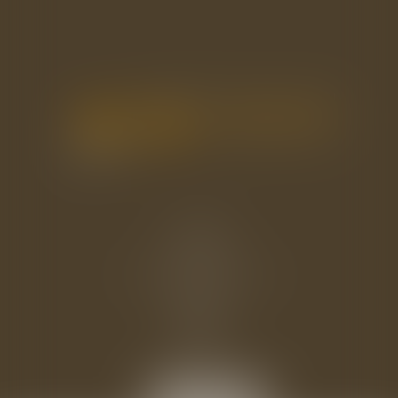
Accueil
Le cabinet
L'équipe
Les domaines d'intervention
Actus
Eurojuris
Honoraires
Contact
Articles